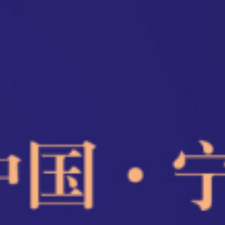
2019“春晖杯”体育舞蹈（国标舞）国际公开
赛
人次浏览
6702
照片直播
热门