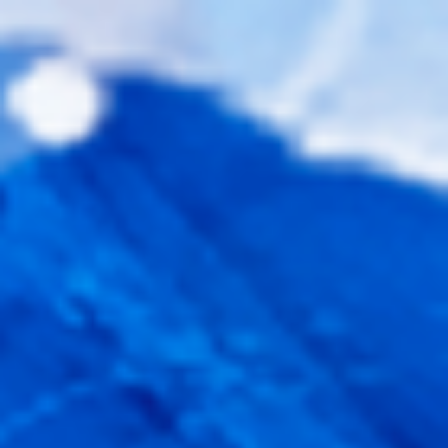
23-24赛季CAAU楚雄站冬季赛
人次浏览
18255
2024-02-20
云南-楚雄
照片直播
热门