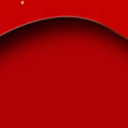
2019年闽发教会圣/诞/赞/美/会
人次浏览
11147
照片直播
热门