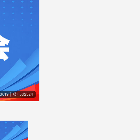
3619
|
532524